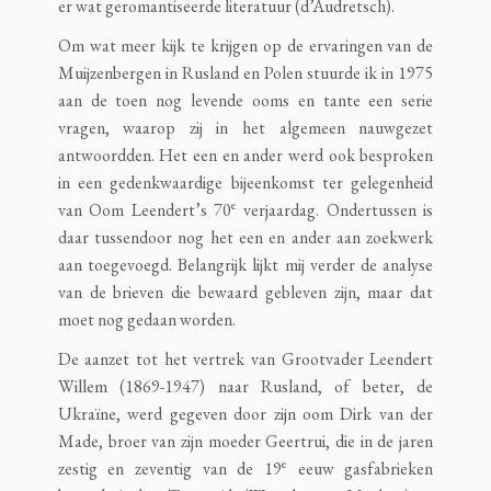
er wat geromantiseerde literatuur (d’Audretsch).
Om wat meer kijk te krijgen op de ervaringen van de
Muijzenbergen in Rusland en Polen stuurde ik in 1975
aan de toen nog levende ooms en tante een serie
vragen, waarop zij in het algemeen nauwgezet
antwoordden. Het een en ander werd ook besproken
in een gedenkwaardige bijeenkomst ter gelegenheid
e
van Oom Leendert’s 70
verjaardag. Ondertussen is
daar tussendoor nog het een en ander aan zoekwerk
aan toegevoegd. Belangrijk lijkt mij verder de analyse
van de brieven die bewaard gebleven zijn, maar dat
moet nog gedaan worden.
De aanzet tot het vertrek van Grootvader Leendert
Willem (1869-1947) naar Rusland, of beter, de
Ukraïne, werd gegeven door zijn oom Dirk van der
Made, broer van zijn moeder Geertrui, die in de jaren
e
zestig en zeventig van de 19
eeuw gasfabrieken