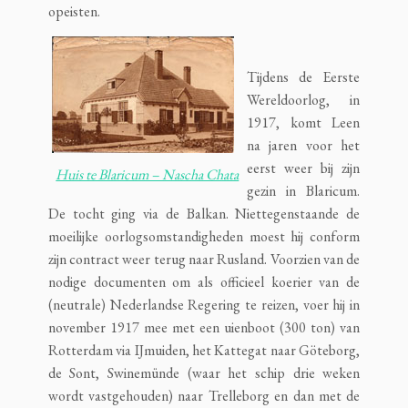
opeisten.
Tijdens de Eerste
Wereldoorlog, in
1917, komt Leen
na jaren voor het
eerst weer bij zijn
Huis te Blaricum – Nascha Chata
gezin in Blaricum.
De tocht ging via de Balkan. Niettegenstaande de
moeilijke oorlogsomstandigheden moest hij conform
zijn contract weer terug naar Rusland. Voorzien van de
nodige documenten om als officieel koerier van de
(neutrale) Nederlandse Regering te reizen, voer hij in
november 1917 mee met een uienboot (300 ton) van
Rotterdam via IJmuiden, het Kattegat naar Göteborg,
de Sont, Swinemünde (waar het schip drie weken
wordt vastgehouden) naar Trelleborg en dan met de