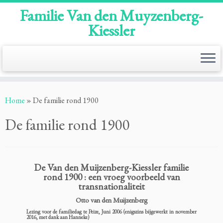
Familie Van den Muyzenberg-
Kiessler
Ga
naar
Home
»
De familie rond 1900
inhoud
De familie rond 1900
De Van den Muijzenberg-Kiessler familie
rond 1900 : een vroeg voorbeeld van
transnationaliteit
Otto van den Muijzenberg
Lezing voor de familiedag te Peize, Juni 2006 (enigszins bijgewerkt in november
2016, met dank aan Hanneke)