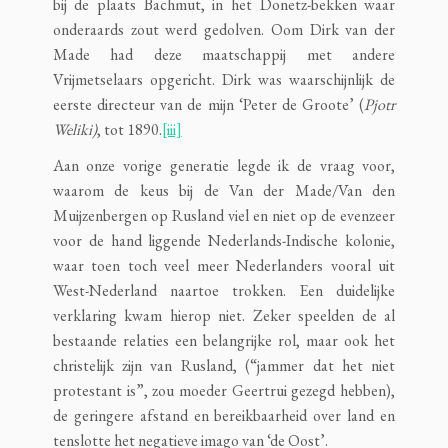
bij de plaats Bachmut, in het Donetz-bekken waar
onderaards zout werd gedolven. Oom Dirk van der
Made had deze maatschappij met andere
Vrijmetselaars opgericht. Dirk was waarschijnlijk de
eerste directeur van de mijn ‘Peter de Groote’ (
Pjotr
Weliki)
, tot 1890.
[iii]
Aan onze vorige generatie legde ik de vraag voor,
waarom de keus bij de Van der Made/Van den
Muijzenbergen op Rusland viel en niet op de evenzeer
voor de hand liggende Nederlands-Indische kolonie,
waar toen toch veel meer Nederlanders vooral uit
West-Nederland naartoe trokken. Een duidelijke
verklaring kwam hierop niet. Zeker speelden de al
bestaande relaties een belangrijke rol, maar ook het
christelijk zijn van Rusland, (“jammer dat het niet
protestant is”, zou moeder Geertrui gezegd hebben),
de geringere afstand en bereikbaarheid over land en
tenslotte het negatieve imago van ‘de Oost’.