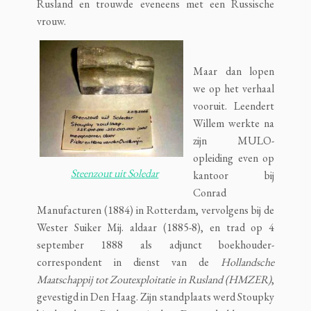
Rusland en trouwde eveneens met een Russische
vrouw.
Maar dan lopen
we op het verhaal
vooruit. Leendert
Willem werkte na
zijn MULO-
opleiding even op
Steenzout uit Soledar
kantoor bij
Conrad
Manufacturen (1884) in Rotterdam, vervolgens bij de
Wester Suiker Mij. aldaar (1885-8), en trad op 4
september 1888 als adjunct boekhouder-
correspondent in dienst van de
Hollandsche
Maatschappij tot Zoutexploitatie in Rusland (HMZER)
,
gevestigd in Den Haag. Zijn standplaats werd Stoupky