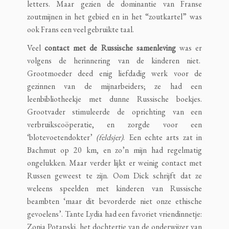
letters. Maar gezien de dominantie van Franse
zoutmijnen in het gebied en in het “zoutkartel” was
ook Frans een veel gebruikte taal.
Veel
contact met de Russische samenleving
was er
volgens de herinnering van de kinderen niet.
Grootmoeder deed enig liefdadig werk voor de
gezinnen van de mijnarbeiders; ze had een
leenbibliotheekje met dunne Russische boekjes.
Grootvader stimuleerde de oprichting van een
verbruikscoöperatie, en zorgde voor een
‘blotevoetendokter’
(feldsjer)
. Een echte arts zat in
Bachmut op 20 km, en zo’n mijn had regelmatig
ongelukken. Maar verder lijkt er weinig contact met
Russen geweest te zijn. Oom Dick schrijft dat ze
weleens speelden met kinderen van Russische
beambten ‘maar dit bevorderde niet onze ethische
gevoelens’. Tante Lydia had een favoriet vriendinnetje:
Zonja Potapski, het dochtertje van de onderwijzer van