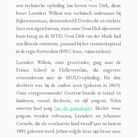
een technische opleiding (zie boven voor Dirk, diens
broer Leendert Willem was technisch ambtenaar bij
Rijkswaterstaat, districtshoofd Dordrecht en stichtte
later een eigen bureau, waar onze Oom Dick zijn eerste
baan kreeg na de MTS). Oom Dirk van der Made had
een liberale oriëntatie, passend bij het transitokapitaal
in de regio Rotterdam (NRC-lezer, vrijmetselaar).
Leendert Willem, onze grootvader, ging naar de
Franse School in Hellevoetsluis, die ongeveer
overeenkwam met de MULO-opleiding. Na drie
dochters was hij de oudste zoon (geboren in 1869).
Onze overgrootmoeder Geertrui baarde in totaal 14
kinderen, vooral dochters, en vijf jongens. Velen
stierven heel jong
(zie de genealogie)
. Slechts twee
jongens werden volwassen, Leendert en Johannes
Cornelis, die als voorlaatste kind twaalf jaar na hem in
1881 geboren werd. Johan volgde later zijn broer naar