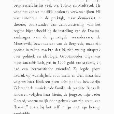
progressief, hij las veel, o.a. Tolstoj en Multatuli. Hij
vond het echter moeilijk idealen te verwezenlijken. Hij
was autoritair in de praktijk, maar democraat in
theorie, voorstander van democratisering van het
regime bijvoorbeeld bij de instelling van de Doema,
aanhanger van de gematigde veranderaars, de
Mensjewiki, bewonderaar van de Bergrede, maar zijn
positie in zaken maakte dat hij zich weinig uitsprak
over politiek en ideologie. Grootmoeder Olga was
meer anarchistisch, gaf in 1905 geld aan stakers, en
had een ‘terroristische vriendin’. Zij legde grote
nadruk op waardigheid voor mens en dier, maar had
volgens haar kinderen geen echt politiek bewustzijn.
Zij bracht de muziek in de familie, als pianiste. Bijna alle
kinderen volgden haar hierin, de jongste, mijn vader
Gerard, voornamelijk door gebruik van zijn stem, een
“bas-alt” zoals hij het zelf in lijn met zijn beroep
aanduidde.