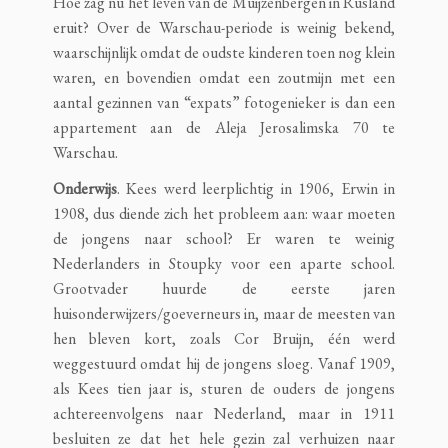
Hoe zag nu het leven van de Muijzenbergen in Rusland
eruit? Over de Warschau-periode is weinig bekend,
waarschijnlijk omdat de oudste kinderen toen nog klein
waren, en bovendien omdat een zoutmijn met een
aantal gezinnen van “expats” fotogenieker is dan een
appartement aan de Aleja Jerosalimska 70 te
Warschau.
Onderwijs
. Kees werd leerplichtig in 1906, Erwin in
1908, dus diende zich het probleem aan: waar moeten
de jongens naar school? Er waren te weinig
Nederlanders in Stoupky voor een aparte school.
Grootvader huurde de eerste jaren
huisonderwijzers/goeverneurs in, maar de meesten van
hen bleven kort, zoals Cor Bruijn, één werd
weggestuurd omdat hij de jongens sloeg. Vanaf 1909,
als Kees tien jaar is, sturen de ouders de jongens
achtereenvolgens naar Nederland, maar in 1911
besluiten ze dat het hele gezin zal verhuizen naar