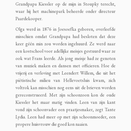
Grandpapa Kiessler op de mijn in Stoupky terecht,
waar hij het machinepark beheerde onder directeur
Paardekooper.
Olga werd in 1876 in Joesoefka geboren, overleefde
misschien omdat Grandpapa had besloten dat deze
keer géén min zou worden ingehuurd. Ze werd naar
een kostschool voor adellijke meisjes gestuurd waar ze
ook wat Frans leerde. Als jong meisje had ze genoten
van muziek maken en dansen met officieren. Hoe de
vrijerij en verloving met Leendert Willem, die uit het
piëtistische milieu van Hellevoetsluis kwam, zich
voltrok kan misschien nog eens uit de brieven worden
gereconstrueerd. Met zijn schoonzoon kon de oude
Kiessler het maar matig vinden. Leen van zijn kant
vond zijn schoonvader een praatjesmaker, zegt Tante
Lydia. Leen had meer op met zijn schoonmoeder, een
propere huisvrouw die goed kon naaien.