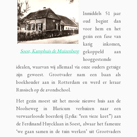
Inmiddels 51 jaar
oud begint dan
voor hem en het
gezin een fase van
karig inkomen,
Soest, Kamphuis de Muizenberg
gekoppeld aan
hooggestemde
idealen, waarvan wij allemaal via onze ouders getuige
zijn geweest. Grootvader nam een baan als
boekhouder aan in Rotterdam en werd er leraar
Russisch op de avondschool.
Het gezin moest uit het mooie nieuwe huis aan de
Noolseweg in Blaricum verhuizen naar een
verwaarloosde boerderij (Lydia: “een vieze keet”) aan
de Ferdinand Huycklaan in Soest, alwaar het fameuze
‘we gaan samen in de tuin werken’ uit Grootvaders