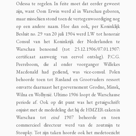
Odessa te regelen. In feite moet dat eerder geweest
zijn, want Oom Erwin werd al in Warschau geboren,
maar misschien stond toen de vertegenwoordiging nog
op een andere naam. Hoe dan ook, per Koninklijk
Besluit no. 29 van 20 juli 1904 werd LW tot honorair
Consul van het Koninkrijk der Nederlanden te
Warschau benoemd (tot 25.12.1906/07.01.1907:
certificaat aanwezig van eervol ontslag). P.C.G.
Peereboom, die al onder voorganger Willekes
Macdonald had gediend, was vice-consul. Polen
behoorde toen tot Rusland en Grootvaders ressort
omvatte daarnaast het goevernement Grodno, Minsk,
Wilna en Wolhynië. Ultimo 1906 loopt de Warschause
periode af. Ook op dit punt was het getuigschrift
onjuist met de mededeling dat hij de HMZER-zaken in
Warschau tot
eind
1907 beheerde en toen
commercieel directeur werd van de zoutmijn te
Stoupky. Tot zijn taken hoorde ook het medetoezicht