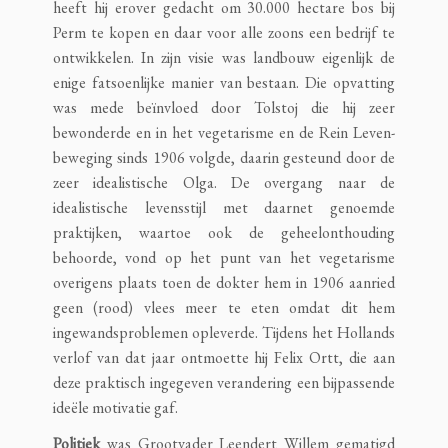
heeft hij erover gedacht om 30.000 hectare bos bij
Perm te kopen en daar voor alle zoons een bedrijf te
ontwikkelen. In zijn visie was landbouw eigenlijk de
enige fatsoenlijke manier van bestaan. Die opvatting
was mede beïnvloed door Tolstoj die hij zeer
bewonderde en in het vegetarisme en de Rein Leven-
beweging sinds 1906 volgde, daarin gesteund door de
zeer idealistische Olga. De overgang naar de
idealistische levensstijl met daarnet genoemde
praktijken, waartoe ook de geheelonthouding
behoorde, vond op het punt van het vegetarisme
overigens plaats toen de dokter hem in 1906 aanried
geen (rood) vlees meer te eten omdat dit hem
ingewandsproblemen opleverde. Tijdens het Hollands
verlof van dat jaar ontmoette hij Felix Ortt, die aan
deze praktisch ingegeven verandering een bijpassende
ideële motivatie gaf.
Politiek
was Grootvader Leendert Willem gematigd