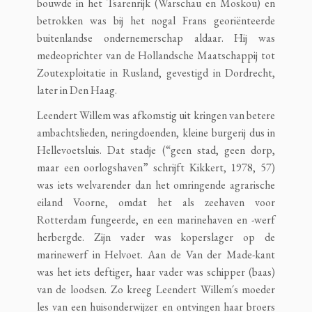
bouwde in het Tsarenrijk (Warschau en Moskou) en
betrokken was bij het nogal Frans georiënteerde
buitenlandse ondernemerschap aldaar. Hij was
medeoprichter van de Hollandsche Maatschappij tot
Zoutexploitatie in Rusland, gevestigd in Dordrecht,
later in Den Haag.
Leendert Willem was afkomstig uit kringen van betere
ambachtslieden, neringdoenden, kleine burgerij dus in
Hellevoetsluis. Dat stadje (“geen stad, geen dorp,
maar een oorlogshaven” schrijft Kikkert, 1978, 57)
was iets welvarender dan het omringende agrarische
eiland Voorne, omdat het als zeehaven voor
Rotterdam fungeerde, en een marinehaven en -werf
herbergde. Zijn vader was koperslager op de
marinewerf in Helvoet. Aan de Van der Made-kant
was het iets deftiger, haar vader was schipper (baas)
van de loodsen. Zo kreeg Leendert Willem´s moeder
les van een huisonderwijzer en ontvingen haar broers