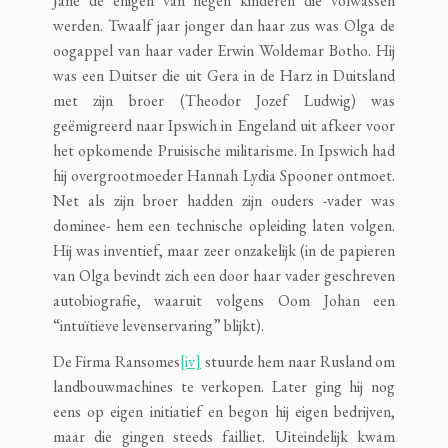
Jane de enigen van negen kinderen die volwassen
werden. Twaalf jaar jonger dan haar zus was Olga de
oogappel van haar vader Erwin Woldemar Botho. Hij
was een Duitser die uit Gera in de Harz in Duitsland
met zijn broer (Theodor Jozef Ludwig) was
geëmigreerd naar Ipswich in Engeland uit afkeer voor
het opkomende Pruisische militarisme. In Ipswich had
hij overgrootmoeder Hannah Lydia Spooner ontmoet.
Net als zijn broer hadden zijn ouders -vader was
dominee- hem een technische opleiding laten volgen.
Hij was inventief, maar zeer onzakelijk (in de papieren
van Olga bevindt zich een door haar vader geschreven
autobiografie, waaruit volgens Oom Johan een
“intuïtieve levenservaring” blijkt).
De Firma Ransomes
[iv]
stuurde hem naar Rusland om
landbouwmachines te verkopen. Later ging hij nog
eens op eigen initiatief en begon hij eigen bedrijven,
maar die gingen steeds failliet. Uiteindelijk kwam