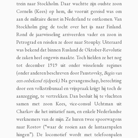
trein naar Stockholm. Daar wachtte zijn oudste zoon
Cornelis (Kees) op hem, die vooruit gereisd was om
aan de militaire dienst in Nederland te ontkomen. Van
Stockholm ging de tocht over het ijs naar Finland.
Rond de jaarwisseling arriveerden vader en zoon in
Petrograd en reisden ze door naar Stoupky. Uiteraard
was bekend dat binnen Rusland de Oktober-Revolutie
de zaken heel ongewis maakte. Toch hielden ze het nog
tot december 1919 uit onder wisselende regimes
(onder anderen beschreven door Paustovsky,
Begin van
een onbekend tijdperk)
. Na gevangenschap, berechting
door een volkstribunaal en vrijspraak krijgt hij toch de
aanzegging, te vertrekken. Dan besluit hij te vluchten
samen met zoon Kees, vice-consul Uchtman uit
Charkov die het initiatief nam, en enkele Nederlandse
werknemers van de mijn. Ze huren twee spoorwagons
naar Rostov (“waar de rooien aan de lantaarnpalen
hingen”). De locomotief wordt met telefoonpalen