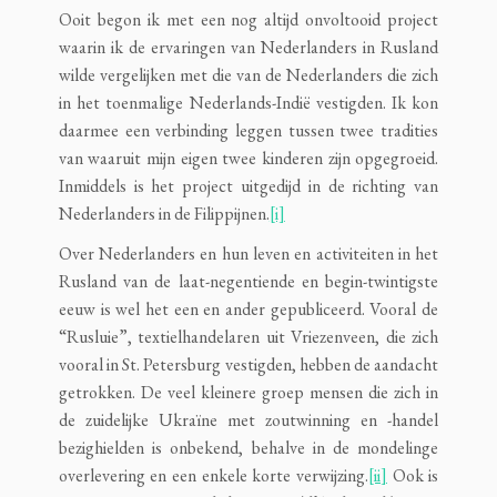
Ooit begon ik met een nog altijd onvoltooid project
waarin ik de ervaringen van Nederlanders in Rusland
wilde vergelijken met die van de Nederlanders die zich
in het toenmalige Nederlands-Indië vestigden. Ik kon
daarmee een verbinding leggen tussen twee tradities
van waaruit mijn eigen twee kinderen zijn opgegroeid.
Inmiddels is het project uitgedijd in de richting van
Nederlanders in de Filippijnen.
[i]
Over Nederlanders en hun leven en activiteiten in het
Rusland van de laat-negentiende en begin-twintigste
eeuw is wel het een en ander gepubliceerd. Vooral de
“Rusluie”, textielhandelaren uit Vriezenveen, die zich
vooral in St. Petersburg vestigden, hebben de aandacht
getrokken. De veel kleinere groep mensen die zich in
de zuidelijke Ukraïne met zoutwinning en -handel
bezighielden is onbekend, behalve in de mondelinge
overlevering en een enkele korte verwijzing.
[ii]
Ook is