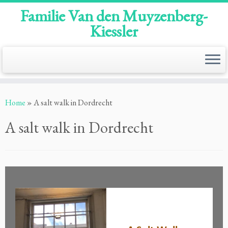
Familie Van den Muyzenberg-
Kiessler
Ga
naar
Home
»
A salt walk in Dordrecht
inhoud
A salt walk in Dordrecht