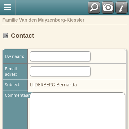
Familie Van den Muyzenberg-Kiessler
Contact
Uw naam:
E-mail
adres:
LIJDERBERG Bernarda
Subject:
Commentaar: