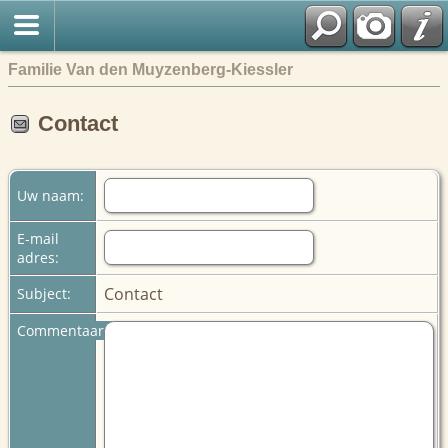
Familie Van den Muyzenberg-Kiessler
Contact
Uw naam:
E-mail
adres:
Contact
Subject:
Commentaar: