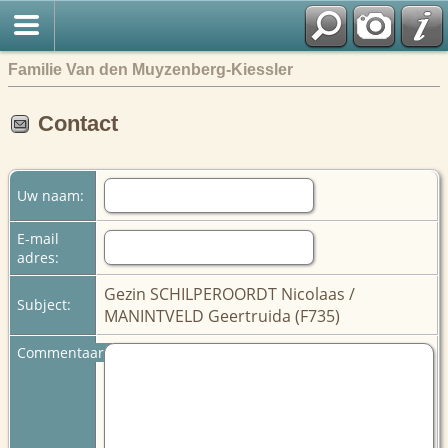
Familie Van den Muyzenberg-Kiessler
Contact
Uw naam:
E-mail
adres:
Gezin SCHILPEROORDT Nicolaas /
Subject:
MANINTVELD Geertruida (F735)
Commentaar: