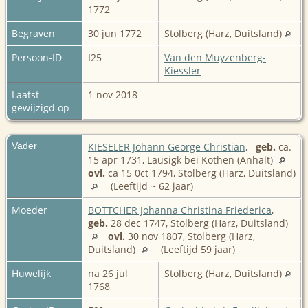
1772
Begraven
30 jun 1772
Stolberg (Harz, Duitsland)
Persoon-ID
I25
Van den Muyzenberg-
Kiessler
Laatst
1 nov 2018
gewijzigd op
Vader
KIESELER Johann George Christian
,
geb.
ca.
15 apr 1731, Lausigk bei Köthen (Anhalt)
ovl.
ca 15 0ct 1794, Stolberg (Harz, Duitsland)
(Leeftijd ~ 62 jaar)
Moeder
BÖTTCHER Johanna Christina Friederica
,
geb.
28 dec 1747, Stolberg (Harz, Duitsland)
ovl.
30 nov 1807, Stolberg (Harz,
Duitsland)
(Leeftijd 59 jaar)
Huwelijk
na 26 jul
Stolberg (Harz, Duitsland)
1768