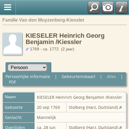
Familie Van den Muyzenberg-Kiessler
KIESELER Heinrich Georg
Benjamin /Kiessler
1769 - ca. 1772 (2 jaar)
Persoonlijke informatie
|
Gebeurteniskaart
|
Alles
|
PDF
Naam
KIESELER
Heinrich Georg Benjamin /Kiessler
Geboorte
20 sep 1769
Stolberg (Harz, Duitsland)
Geslacht
Mannelijk
Overlijden
ca. 28 jun
Stolberg (Harz, Duitsland)