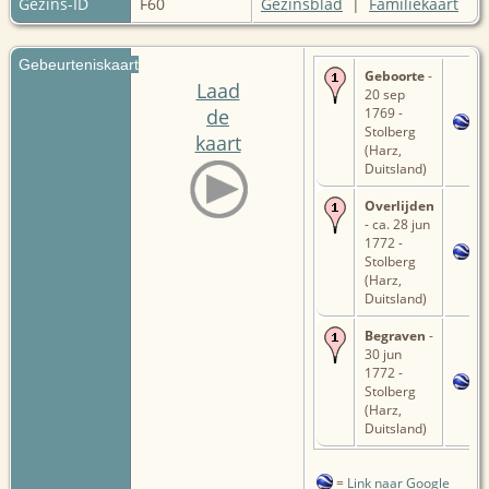
Gezins-ID
F60
Gezinsblad
|
Familiekaart
Gebeurteniskaart
Geboorte
-
Laad
20 sep
de
1769 -
Stolberg
kaart
(Harz,
Duitsland)
Overlijden
- ca. 28 jun
1772 -
Stolberg
(Harz,
Duitsland)
Begraven
-
30 jun
1772 -
Stolberg
(Harz,
Duitsland)
=
Link naar Google