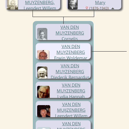
MUYZENBERG,
Mary
Leendert Willem
(1876-1943)
(1869-1947)
VAN DEN
MUYZENBERG
Cornelis
(1899-1931)
VAN DEN
MUYZENBERG
Erwin Woldemar
Botho
VAN DEN
(1901-1995)
MUYZENBERG
Diederik Bernardus
(1903-1986)
VAN DEN
MUYZENBERG
Lydia Hannah
(1904-1977)
VAN DEN
MUIJZENBERG
Leendert Willem
(1905-1987)
VAN DEN