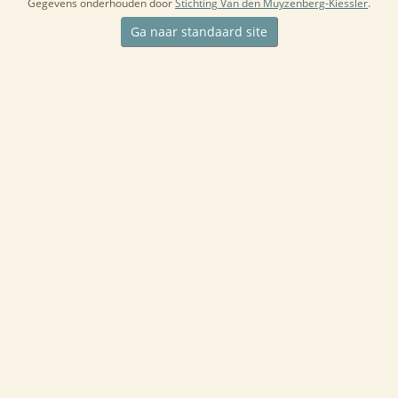
Gegevens onderhouden door
Stichting Van den Muyzenberg-Kiessler
.
Ga naar standaard site